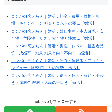
LLM:
model=gpt-
コンパde恋ぷらん｜婚活：料金・費用・価格・相
4o-
場・キャンペーン 料金とコストの要点【婚活】
mini;
tokens=989;
コンパde恋ぷらん｜婚活：禁止事項・本人確認・安
when=2025-
全性・危険性・サクラ 安全性と注意点【婚活】
10-
コンパde恋ぷらん｜婚活：男性・レベル・担当者品
13T02:13:57Z;
質・成婚率・効果 効果と向き不向き【婚活】
slug=de-
コンパde恋ぷらん｜婚活：評判・体験談・口コミ・
pricing-
レビュー・比較 口コミの実態【婚活】
de-
コンパde恋ぷらん｜婚活：退会・休会・解約・手続
2f7b82
き・違約金 解約・返品の手続き【婚活】
jubiloveをフォローする