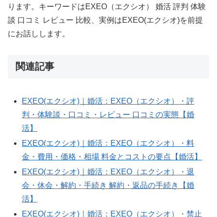
ります。キーワードはEXEO（エクシオ） 婚活 評判 体験
談 口コミ レビュー 比較、実例はEXEO(エクシオ)を前提
にお話しします。
AIPW-
関連記事
LLM:
model=gpt-
EXEO(エクシオ)｜婚活：EXEO（エクシオ）・評
4o-
判・体験談・口コミ・レビュー 口コミの実態【婚
mini;
活】
tokens=1629;
when=2025-
EXEO(エクシオ)｜婚活：EXEO（エクシオ）・料
10-
金・費用・価格・相場 料金とコストの要点【婚活】
13T01:15:48Z;
EXEO(エクシオ)｜婚活：EXEO（エクシオ）・退
slug=exeo-
会・休会・解約・手続き 解約・返品の手続き【婚
reviews-
活】
exeo-
EXEO(エクシオ)｜婚活：EXEO（エクシオ）・禁止