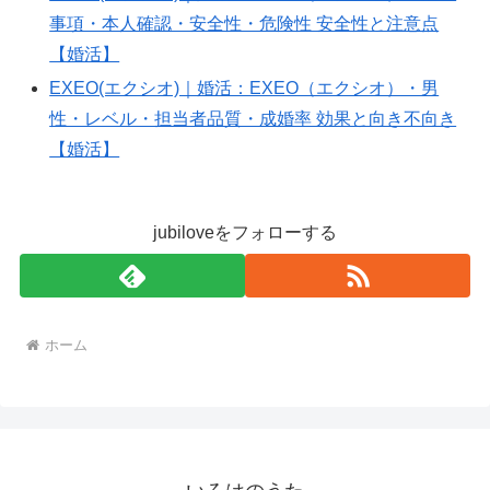
def2f9
事項・本人確認・安全性・危険性 安全性と注意点
【婚活】
EXEO(エクシオ)｜婚活：EXEO（エクシオ）・男
性・レベル・担当者品質・成婚率 効果と向き不向き
【婚活】
jubiloveをフォローする
ホーム